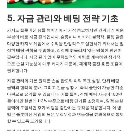
5. 자금 관리와 베팅 전략 기초
카지노 슬롯머신 승률 높이기에서 가장 중요하지만 간과되기 쉬운
부분이 바로 자금 관리입니다. 슬롯이나 바카라, 블랙잭, 룰렛 같은
다양한 카지노 게임에서 수익을 안정적으로 실현하기 위해서는 일
정한 베팅 원칙을 수립하고, 감정에 휘둘리지 않는 냉철한 판단이
필수입니다. 자금 관리 없이 무차별적인 베팅을 계속하면 장기적
으로 손실 가능성이 매우 커지기 때문에, 체계적 금전 흐름 조절이
필요합니다.
자금 관리의 기본 원칙은 손실 한도와 이익 목표 설정, 단위 베팅
금액의 합리적 분배, 그리고 긴급 상황 시 즉각 중단이 가능한 기준
마련으로 요약할 수 있습니다. 예를 들어, 전체 베팅 자금이 100만
원이라면 한번에 1~3% 수준으로 베팅 단가를 조정하며, 일정 손실
금액에 도달하면 추가 베팅을 중단하는 규칙을 적용합니다. 이 방
법은 슬롯머신 게임의 높은 무작위성과 변동성을 효과적으로 통제
할 수 있도록 도와줍니다.