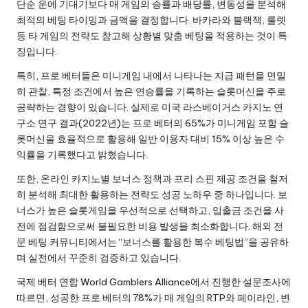
단순 운에 기대기보다 매 게임의 승률과 배당률, 변동성을 분석해
최적의 베팅 타이밍과 금액을 결정합니다. 바카라와 블랙잭, 룰렛
등 타 게임의 전략도 참고해 상황별 맞춤 베팅을 적용하는 것이 특
징입니다.
특히, 프로 베터들은 미니게임 내에서 나타나는 지급 패턴을 면밀
히 관찰, 특정 조건에서 높은 연승률을 기록하는 슬롯머신을 주로
공략하는 경향이 있습니다. 실제로 미국 라스베이거스 카지노 연
구소 연구 결과(2022년)는 프로 베터의 65%가 미니게임 포함 슬
롯머신을 효율적으로 활용해 일반 이용자 대비 15% 이상 높은 수
익률을 기록했다고 밝혔습니다.
또한, 온라인 카지노별 보너스 정책과 프리 스핀 제공 조건을 철저
히 분석해 최대한 활용하는 전략도 성공 노하우 중 하나입니다. 보
너스가 높은 슬롯게임을 우선적으로 선택하고, 입출금 조건을 사
전에 점검함으로써 불필요한 비용 발생을 최소화합니다. 해외 전
문 베팅 커뮤니티에서는 “보너스를 활용한 복수 베팅법”을 공유하
며 실전에서 꾸준히 검증하고 있습니다.
국제 베터 연합
World Gamblers Alliance
에서 진행한 설문조사에
따르면, 성공한 프로 베터의 78%가 매 게임의 RTP와 페이라인, 변