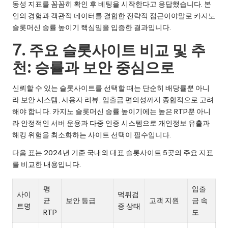
동성 지표를 꼼꼼히 확인 후 베팅을 시작한다고 응답했습니다. 본
인의 경험과 객관적 데이터를 결합한 전략적 접근이야말로 카지노
슬롯머신 승률 높이기 핵심임을 입증한 결과입니다.
7. 주요 슬롯사이트 비교 및 추
천: 승률과 보안 중심으로
신뢰할 수 있는 슬롯사이트를 선택할 때는 단순히 배당률뿐 아니
라 보안 시스템, 사용자 리뷰, 입출금 편의성까지 종합적으로 고려
해야 합니다. 카지노 슬롯머신 승률 높이기에는 높은 RTP뿐 아니
라 안정적인 서버 운용과 다중 인증 시스템으로 개인정보 유출과
해킹 위험을 최소화하는 사이트 선택이 필수입니다.
다음 표는 2024년 기준 국내외 대표 슬롯사이트 5곳의 주요 지표
를 비교한 내용입니다.
평
입출
사이
먹튀검
균
보안 등급
고객 지원
금 속
트명
증 상태
RTP
도