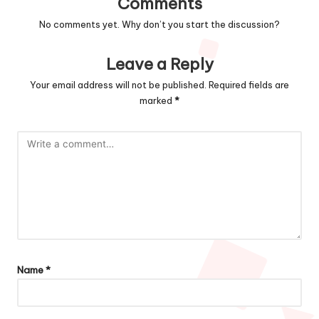
Comments
No comments yet. Why don’t you start the discussion?
Leave a Reply
Your email address will not be published.
Required fields are
marked
*
Name
*