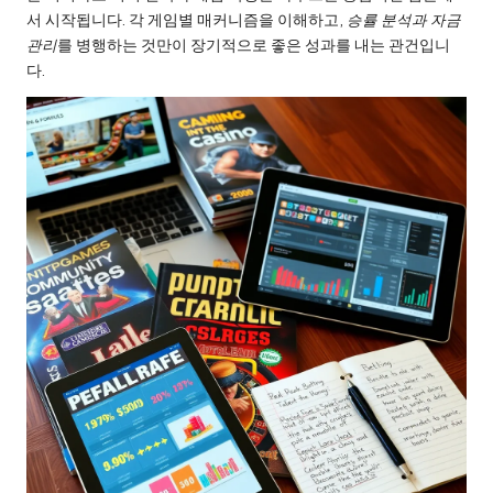
서 시작됩니다. 각 게임별 매커니즘을 이해하고,
승률 분석과 자금
관리
를 병행하는 것만이 장기적으로 좋은 성과를 내는 관건입니
다.