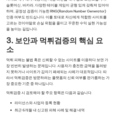
슬롯머신, 바카라, 다양한 테이블 게임이 균형 있게 갖춰져 있어야
하며, 공정성 검증이 가능한 RNG(Random Number Generator)
인증 여부도 반드십니다. 이를 토대로 자신에게 적합한 사이트를
고르는 것이야말로 손실 위험을 줄이고 꾸준한 수익 실현 가능성
을 높이는 길입니다.
3. 보안과 먹튀검증의 핵심 요
소
먹튀 피해는 불법 혹은 신뢰할 수 없는 사이트를 이용하다 보면 가
장 빈번히 발생하는 문제입니다. 사용자가 충전한 금액을 돌려받
지 못하거나 사이트가 갑자기 폐쇄되는 사례가 대표적입니다. 따
라서 먹튀검증은 방문하려는 플랫폼의 신뢰 여부를 판가름하는 가
장 중요한 기준 중 하나입니다.
먹튀검증 시 검토해야 할 주요 항목은 다음과 같습니다.
라이선스와 사업자 등록 현황
최근 6개월 내 신고된 피해 사례 및 해결 내역