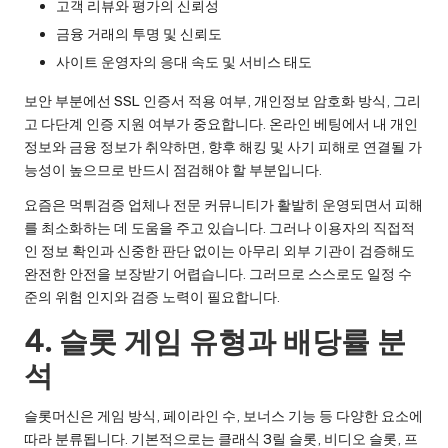
고객 리뷰와 평가의 신뢰성
금융 거래의 투명 및 신뢰도
사이트 운영자의 응대 속도 및 서비스 태도
보안 부분에선 SSL 인증서 적용 여부, 개인정보 암호화 방식, 그리
고 다단계 인증 지원 여부가 중요합니다. 온라인 베팅에서 내 개인
정보와 금융 정보가 취약하면, 향후 해킹 및 사기 피해로 연결될 가
능성이 높으므로 반드시 점검해야 할 부분입니다.
요즘은 먹튀검증 업체나 전문 커뮤니티가 활발히 운영되면서 피해
를 최소화하는 데 도움을 주고 있습니다. 그러나 이용자의 직접적
인 정보 확인과 신중한 판단 없이는 아무리 외부 기관이 검증해도
완전한 안전을 보장받기 어렵습니다. 그러므로 스스로도 일정 수
준의 위험 인지와 검증 노력이 필요합니다.
4. 슬롯 게임 유형과 배당률 분
석
슬롯머신은 게임 방식, 페이라인 수, 보너스 기능 등 다양한 요소에
따라 분류됩니다. 기본적으로는 클래식 3릴 슬롯, 비디오 슬롯, 프