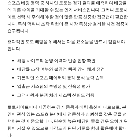
스포츠 베팅 영역 중 하나인 토토는 경기 결과를 예측하여 배당률
에 따른 수익을 기대할 수 있는 인기 서비스입니다. 그러나 토토사
이트 선택 시 주의해야 할 점이 많은 만큼 신중한 접근법이 필요합
니다. 특히 먹튀나 조작 위험이 큰 시장 특성상 철저한 사전 검증이
요구됩니다.
효과적인 토토 베팅을 위해서는 다음 요소들을 반드시 점검해야
합니다.
해당 사이트의 운영 이력과 인증 현황 확인
배당률 조작 여부와 불공정 행위 감시 체계 점검
기본적인 스포츠 데이터와 통계 분석 능력 습득
입출금 시스템의 투명성 및 신속성 평가
고객지원과 분쟁 처리 시스템 신뢰도 검증
토토사이트마다 제공하는 경기 종목과 베팅 옵션이 다르므로, 본
인이 관심 있는 스포츠 분야에서 전문성과 신뢰성을 갖춘 곳을 선
택하는 것이 중요합니다. 단순히 높은 배당만 쫓을 경우 오히려 위
험이 커질 수 있으므로 다각도의 판단 기준을 함께 활용해야 합니
다.