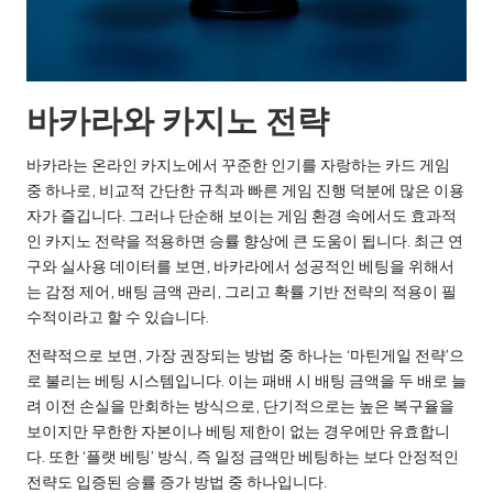
바카라와 카지노 전략
바카라는 온라인 카지노에서 꾸준한 인기를 자랑하는 카드 게임
중 하나로, 비교적 간단한 규칙과 빠른 게임 진행 덕분에 많은 이용
자가 즐깁니다. 그러나 단순해 보이는 게임 환경 속에서도 효과적
인 카지노 전략을 적용하면 승률 향상에 큰 도움이 됩니다. 최근 연
구와 실사용 데이터를 보면, 바카라에서 성공적인 베팅을 위해서
는 감정 제어, 배팅 금액 관리, 그리고 확률 기반 전략의 적용이 필
수적이라고 할 수 있습니다.
전략적으로 보면, 가장 권장되는 방법 중 하나는 ‘마틴게일 전략’으
로 불리는 베팅 시스템입니다. 이는 패배 시 배팅 금액을 두 배로 늘
려 이전 손실을 만회하는 방식으로, 단기적으로는 높은 복구율을
보이지만 무한한 자본이나 베팅 제한이 없는 경우에만 유효합니
다. 또한 ‘플랫 베팅’ 방식, 즉 일정 금액만 베팅하는 보다 안정적인
전략도 입증된 승률 증가 방법 중 하나입니다.