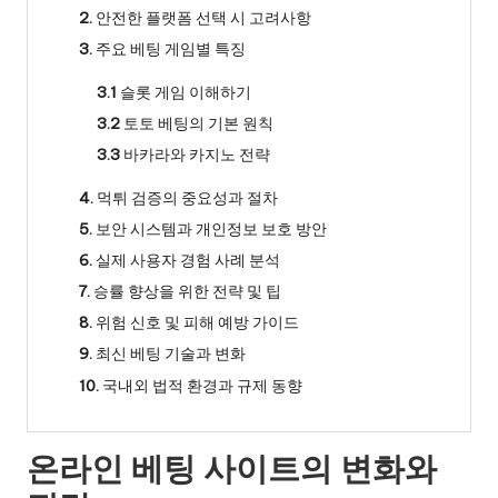
2.
안전한 플랫폼 선택 시 고려사항
3.
주요 베팅 게임별 특징
3.1
슬롯 게임 이해하기
3.2
토토 베팅의 기본 원칙
3.3
바카라와 카지노 전략
4.
먹튀 검증의 중요성과 절차
5.
보안 시스템과 개인정보 보호 방안
6.
실제 사용자 경험 사례 분석
7.
승률 향상을 위한 전략 및 팁
8.
위험 신호 및 피해 예방 가이드
9.
최신 베팅 기술과 변화
10.
국내외 법적 환경과 규제 동향
온라인 베팅 사이트의 변화와