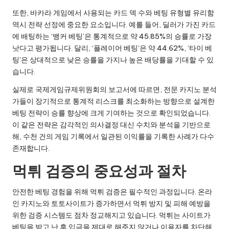
또한, 바카라 게임에서 사용되는 카드 덱 수와 베팅 유형별 유리함
역시 전략 선정에 중요한 요소입니다. 예를 들어, 딜러가 가진 카드
에 배팅하는 ‘뱅커 베팅’은 통계적으로 약 45.85%의 승률로 가장
낫다고 평가됩니다. 달리, ‘플레이어 베팅’은 약 44.62%, ‘타이 베
팅’은 상대적으로 낮은 승률을 가지나 높은 배당률을 기대할 수 있
습니다.
실제로
국제게임규제위원회
의 보고서에 따르면, 전문 카지노 분석
가들이 장기적으로 통계적 리스크를 최소화하는 방향으로 설계한
베팅 전략이 승률 향상에 크게 기여하는 것으로 확인되었습니다.
이 같은 전략은 감각적인 의사결정 대신 수치와 분석을 기반으로
해, 수천 건의 게임 기록에서 일관된 이익률을 기록한 사례가 다수
존재합니다.
먹튀 검증의 중요성과 절차
안전한 베팅 경험을 위해 먹튀 검증은 필수적인 과정입니다. 온라
인 카지노와 토토사이트가 증가하면서 먹튀 방지 및 피해 예방을
위한 검증 시스템도 점차 정교해지고 있습니다. 먹튀는 사이트가
베팅을 받고 난 후 입금을 제대로 해주지 않거나 이용자를 차단해