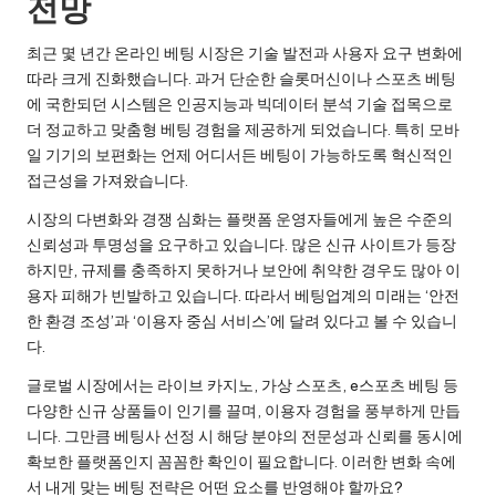
전망
최근 몇 년간 온라인 베팅 시장은 기술 발전과 사용자 요구 변화에
따라 크게 진화했습니다. 과거 단순한 슬롯머신이나 스포츠 베팅
에 국한되던 시스템은 인공지능과 빅데이터 분석 기술 접목으로
더 정교하고 맞춤형 베팅 경험을 제공하게 되었습니다. 특히 모바
일 기기의 보편화는 언제 어디서든 베팅이 가능하도록 혁신적인
접근성을 가져왔습니다.
시장의 다변화와 경쟁 심화는 플랫폼 운영자들에게 높은 수준의
신뢰성과 투명성을 요구하고 있습니다. 많은 신규 사이트가 등장
하지만, 규제를 충족하지 못하거나 보안에 취약한 경우도 많아 이
용자 피해가 빈발하고 있습니다. 따라서 베팅업계의 미래는 ‘안전
한 환경 조성’과 ‘이용자 중심 서비스’에 달려 있다고 볼 수 있습니
다.
글로벌 시장에서는 라이브 카지노, 가상 스포츠, e스포츠 베팅 등
다양한 신규 상품들이 인기를 끌며, 이용자 경험을 풍부하게 만듭
니다. 그만큼 베팅사 선정 시 해당 분야의 전문성과 신뢰를 동시에
확보한 플랫폼인지 꼼꼼한 확인이 필요합니다. 이러한 변화 속에
서 내게 맞는 베팅 전략은 어떤 요소를 반영해야 할까요?