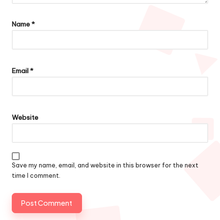
Name
*
Email
*
Website
Save my name, email, and website in this browser for the next
time I comment.