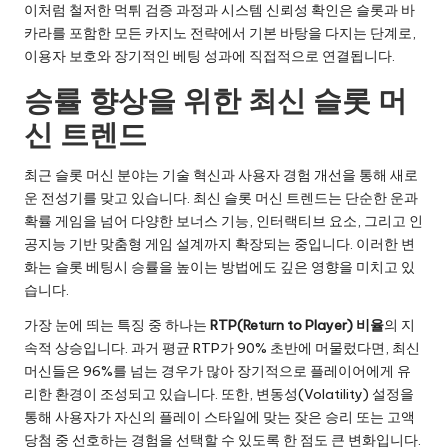
이처럼 철저한 먹튀 검증 과정과 시스템 신뢰성 확인은 슬롯과 바
카라를 포함한 모든 카지노 전략에서 기본 바탕을 다지는 단계로,
이용자 보호와 장기적인 베팅 성과에 직접적으로 연결됩니다.
승률 향상을 위한 최신 슬롯 머
신 트렌드
최근 슬롯 머신 분야는 기술 혁신과 사용자 경험 개선을 통해 새로
운 전성기를 맞고 있습니다. 최신 슬롯 머신 트렌드는 단순한 운과
확률 게임을 넘어 다양한 보너스 기능, 인터랙티브 요소, 그리고 인
공지능 기반 맞춤형 게임 설계까지 확장되는 중입니다. 이러한 변
화는 슬롯 베팅시 승률을 높이는 방법에도 깊은 영향을 미치고 있
습니다.
가장 눈에 띄는 특징 중 하나는
RTP(Return to Player) 비율
의 지
속적 상승입니다. 과거 평균 RTP가 90% 초반에 머물렀다면, 최신
머신들은 96%를 넘는 경우가 많아 장기적으로 플레이어에게 유
리한 환경이 조성되고 있습니다. 또한, 변동성(Volatility) 설정을
통해 사용자가 자신의 플레이 스타일에 맞는 잦은 승리 또는 고액
당첨 중 선호하는 경험을 선택할 수 있도록 한 점도 큰 변화입니다.