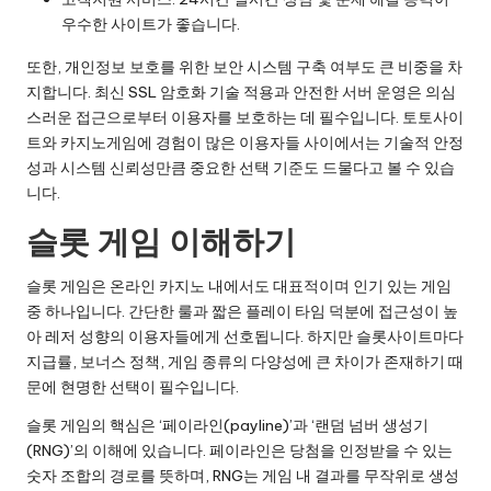
우수한 사이트가 좋습니다.
또한, 개인정보 보호를 위한 보안 시스템 구축 여부도 큰 비중을 차
지합니다. 최신 SSL 암호화 기술 적용과 안전한 서버 운영은 의심
스러운 접근으로부터 이용자를 보호하는 데 필수입니다. 토토사이
트와 카지노게임에 경험이 많은 이용자들 사이에서는 기술적 안정
성과 시스템 신뢰성만큼 중요한 선택 기준도 드물다고 볼 수 있습
니다.
슬롯 게임 이해하기
슬롯 게임은 온라인 카지노 내에서도 대표적이며 인기 있는 게임
중 하나입니다. 간단한 룰과 짧은 플레이 타임 덕분에 접근성이 높
아 레저 성향의 이용자들에게 선호됩니다. 하지만 슬롯사이트마다
지급률, 보너스 정책, 게임 종류의 다양성에 큰 차이가 존재하기 때
문에 현명한 선택이 필수입니다.
슬롯 게임의 핵심은 ‘페이라인(payline)’과 ‘랜덤 넘버 생성기
(RNG)’의 이해에 있습니다. 페이라인은 당첨을 인정받을 수 있는
숫자 조합의 경로를 뜻하며, RNG는 게임 내 결과를 무작위로 생성