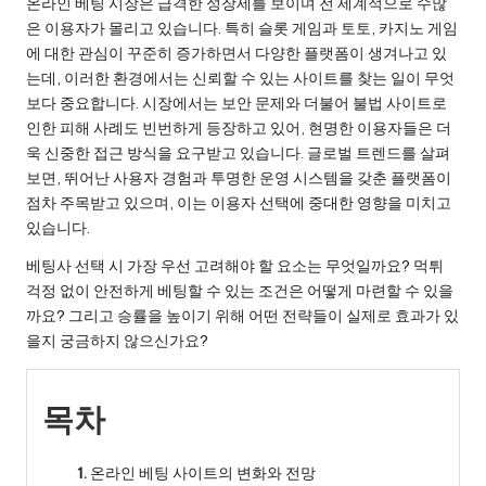
온라인 베팅 시장은 급격한 성장세를 보이며 전 세계적으로 수많
은 이용자가 몰리고 있습니다. 특히 슬롯 게임과 토토, 카지노 게임
에 대한 관심이 꾸준히 증가하면서 다양한 플랫폼이 생겨나고 있
는데, 이러한 환경에서는 신뢰할 수 있는 사이트를 찾는 일이 무엇
보다 중요합니다. 시장에서는 보안 문제와 더불어 불법 사이트로
인한 피해 사례도 빈번하게 등장하고 있어, 현명한 이용자들은 더
욱 신중한 접근 방식을 요구받고 있습니다. 글로벌 트렌드를 살펴
보면, 뛰어난 사용자 경험과 투명한 운영 시스템을 갖춘 플랫폼이
점차 주목받고 있으며, 이는 이용자 선택에 중대한 영향을 미치고
있습니다.
베팅사 선택 시 가장 우선 고려해야 할 요소는 무엇일까요? 먹튀
걱정 없이 안전하게 베팅할 수 있는 조건은 어떻게 마련할 수 있을
까요? 그리고 승률을 높이기 위해 어떤 전략들이 실제로 효과가 있
을지 궁금하지 않으신가요?
목차
1.
온라인 베팅 사이트의 변화와 전망