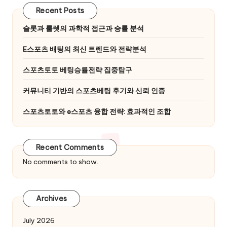
Recent Posts
슬롯과 룰렛의 과학적 접근과 승률 분석
E스포츠 배팅의 최신 트렌드와 전략분석
스포츠토토 베팅승률전략 집중탐구
커뮤니티 기반의 스포츠베팅 후기와 신뢰 인증
스포츠토토와 e스포츠 융합 전략: 효과적인 조합
Recent Comments
No comments to show.
Archives
July 2026