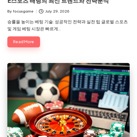
E스포츠 배팅의 최신 트렌드와 전략분석
By
focusgame
July 29, 2026
Posted
by
승률을 높이는 베팅 기술: 성공적인 전략과 실전 팁 글로벌 스포츠
및 게임 베팅 시장은 빠르게…
Read More