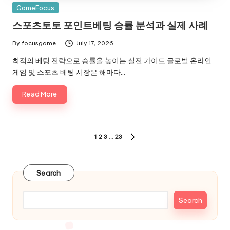
Posted
GameFocus
in
스포츠토토 포인트베팅 승률 분석과 실제 사례
By
focusgame
July 17, 2026
Posted
by
최적의 베팅 전략으로 승률을 높이는 실전 가이드 글로벌 온라인
게임 및 스포츠 베팅 시장은 해마다…
Read More
Posts
1
2
3
…
23
NEXT
pagination
PAGE
Search
Search