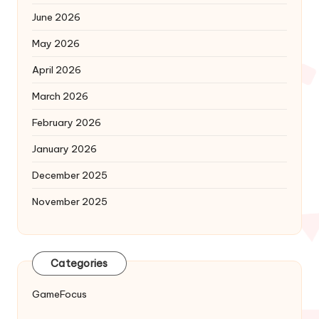
June 2026
May 2026
April 2026
March 2026
February 2026
January 2026
December 2025
November 2025
Categories
GameFocus