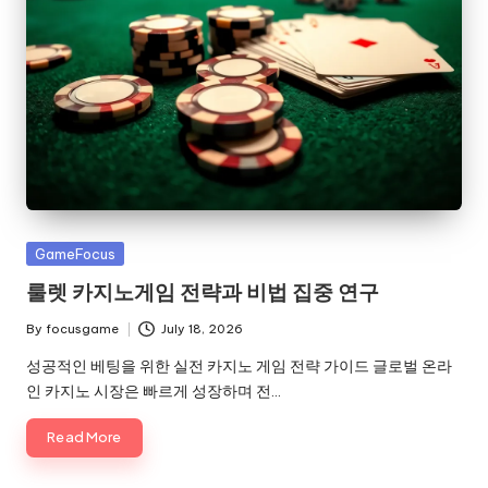
Posted
GameFocus
in
룰렛 카지노게임 전략과 비법 집중 연구
By
focusgame
July 18, 2026
Posted
by
성공적인 베팅을 위한 실전 카지노 게임 전략 가이드 글로벌 온라
인 카지노 시장은 빠르게 성장하며 전…
Read More