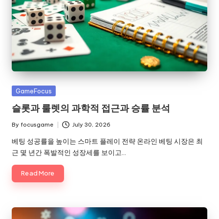
Posted
GameFocus
in
슬롯과 룰렛의 과학적 접근과 승률 분석
By
focusgame
July 30, 2026
Posted
by
베팅 성공률을 높이는 스마트 플레이 전략 온라인 베팅 시장은 최
근 몇 년간 폭발적인 성장세를 보이고…
Read More